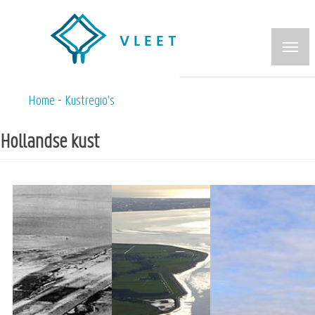
Overslaan
en
naar
de
inhoud
Home
Kustregio's
Kruimelpad
gaan
Hollandse kust