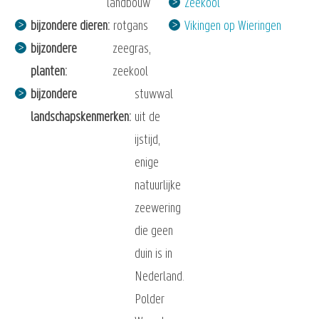
landbouw
Zeekool
bijzondere dieren
rotgans
Vikingen op Wieringen
bijzondere
zeegras,
planten
zeekool
bijzondere
stuwwal
landschapskenmerken
uit de
ijstijd,
enige
natuurlijke
zeewering
die geen
duin is in
Nederland.
Polder