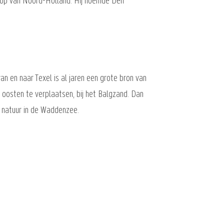
Kop van Noord-Holland. Hij noemde Den
n en naar Texel is al jaren een grote bron van
 oosten te verplaatsen, bij het Balgzand. Dan
 natuur in de Waddenzee.