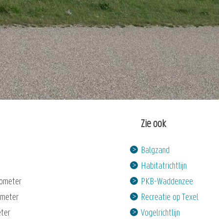
Zie ook
Balgzand
Habitatrichtlijn
lometer
PKB-Waddenzee
ometer
Recreatie op Texel
eter
Vogelrichtlijn