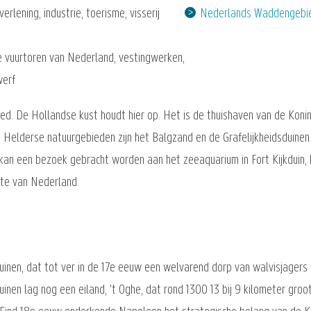
erlening, industrie, toerisme, visserij
Nederlands Waddengebi
 vuurtoren van Nederland, vestingwerken,
werf
d. De Hollandse kust houdt hier op. Het is de thuishaven van de Konink
e Helderse natuurgebieden zijn het Balgzand en de Grafelijkheidsduinen
 kan een bezoek gebracht worden aan het zeeaquarium in Fort Kijkduin,
gste van Nederland.
inen, dat tot ver in de 17e eeuw een welvarend dorp van walvisjagers
uinen lag nog een eiland, 't Oghe, dat rond 1300 13 bij 9 kilometer gro