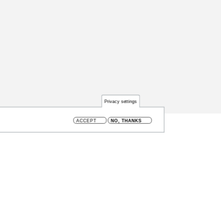
Privacy settings
ACCEPT
NO, THANKS
DE, België
 cookiebeleid