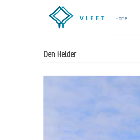
Overslaan
en
Home
naar
de
inhoud
Den Helder
gaan