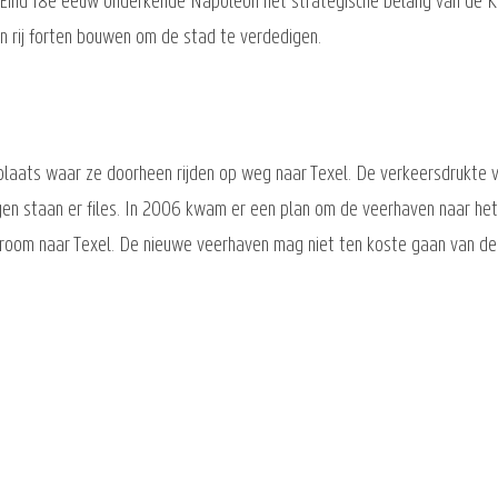
 Eind 18e eeuw onderkende Napoleon het strategische belang van de 
en rij forten bouwen om de stad te verdedigen.
plaats waar ze doorheen rijden op weg naar Texel. De verkeersdrukte va
gen staan er files. In 2006 kwam er een plan om de veerhaven naar het
troom naar Texel. De nieuwe veerhaven mag niet ten koste gaan van de