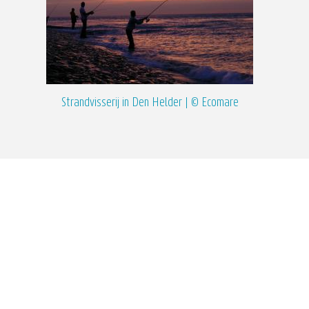
Strandvisserij in Den Helder | © Ecomare
Vlaams In
Tel. nr
+32 (
Twitte