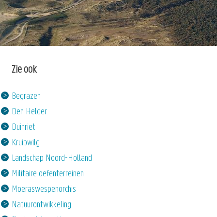
Zie ook
Begrazen
Den Helder
Duinriet
Kruipwilg
Landschap Noord-Holland
Militaire oefenterreinen
Moeraswespenorchis
Natuurontwikkeling