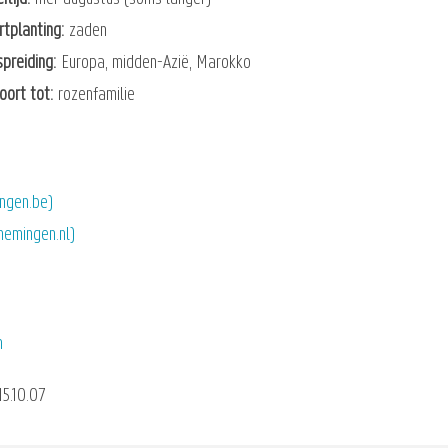
rtplanting
zaden
spreiding
Europa, midden-Azië, Marokko
oort tot
rozenfamilie
ingen.be)
nemingen.nl)
n
5.10.07