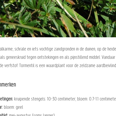
lkarme, schrale en iets vochtige zandgronden in de duinen, op de heide
ls geneeskruid tegen ontstekingen en als pijnstillend middel. Vandaar
ode verfstof. Tormentil is een waardplant voor de zeldzame aardbeivlind
nmerken
etingen
kruipende stengels: 10-30 centimeter; bloem: 0.7-1.1 centimete
ur
bloem: geel
itijd
mei-augustus (soms langer)