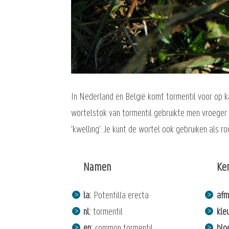
In Nederland en België komt tormentil voor op ka
wortelstok van tormentil gebruikte men vroeger a
'kwelling'. Je kunt de wortel ook gebruiken als r
Namen
Ke
la
Potentilla erecta
afm
nl
tormentil
kle
en
common tormentil
bloe