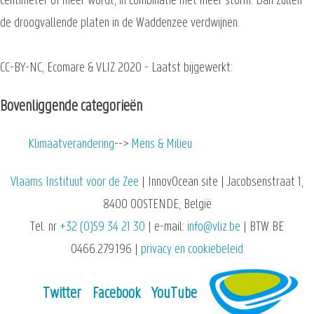
centimeter of meer wordt, in combinatie met meer storm. Dan zullen
de droogvallende platen in de Waddenzee verdwijnen.
CC-BY-NC, Ecomare & VLIZ 2020 - Laatst bijgewerkt:
Bovenliggende categorieën
Klimaatverandering
Mens & Milieu
Vlaams Instituut voor de Zee
| InnovOcean site | Jacobsenstraat 1,
8400 OOSTENDE, België
Tel. nr
+32 (0)59 34 21 30
| e-mail:
info@vliz.be
| BTW BE
0466.279.196 |
privacy en cookiebeleid
Twitter
Facebook
YouTube