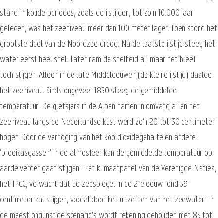
stand.In koude periodes, zoals de ijstijden, tot zo'n 10.000 jaar
geleden, was het zeeniveau meer dan 100 meter lager. Toen stond het
grootste deel van de Noordzee droog. Na de laatste ijstijd steeg het
water eerst heel snel. Later nam de snelheid af, maar het bleef
toch stijgen. Alleen in de late Middeleeuwen (de kleine ijstijd) daalde
het zeeniveau. Sinds ongeveer 1850 steeg de gemiddelde
temperatuur. De gletsjers in de Alpen namen in omvang af en het
zeeniveau langs de Nederlandse kust werd zo'n 20 tot 30 centimeter
hoger. Door de verhoging van het kooldioxidegehalte en andere
'broeikasgassen' in de atmosfeer kan de gemiddelde temperatuur op
aarde verder gaan stijgen. Het klimaatpanel van de Verenigde Naties,
het IPCC, verwacht dat de zeespiegel in de 21e eeuw rond 59
centimeter zal stijgen, vooral door het uitzetten van het zeewater. In
de meest ongunstige scenario's wordt rekening gehouden met 85 tot