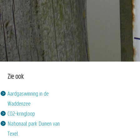
Zie ook
Aardgaswinning in de
Waddenzee
CO2-kringloop
Nationaal park Duinen van
Texel