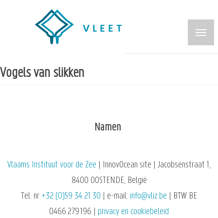
Overslaan
en
naar
de
inhoud
Vogels van slikken
gaan
Namen
Vlaams Instituut voor de Zee
| InnovOcean site | Jacobsenstraat 1,
8400 OOSTENDE, België
Tel. nr
+32 (0)59 34 21 30
| e-mail:
info@vliz.be
| BTW BE
0466.279.196 |
privacy en cookiebeleid