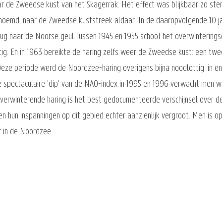
 de Zweedse kust van het Skagerrak. Het effect was blijkbaar zo sterk
noemd, naar de Zweedse kuststreek aldaar. In de daaropvolgende 10 ja
ug naar de Noorse geul.Tussen 1945 en 1955 schoof het overwinterings
tig. En in 1963 bereikte de haring zelfs weer de Zweedse kust: een twe
eze periode werd de Noordzee-haring overigens bijna noodlottig: in en
de spectaculaire 'dip' van de NAO-index in 1995 en 1996 verwacht men
verwinterende haring is het best gedocumenteerde verschijnsel over d
 hun inspanningen op dit gebied echter aanzienlijk vergroot. Men is op
r in de Noordzee.
)