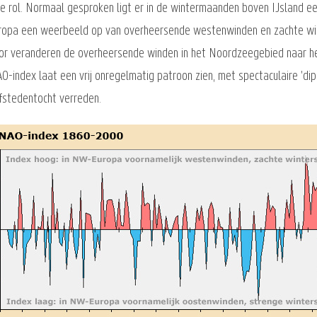
ke rol. Normaal gesproken ligt er in de wintermaanden boven IJsland 
ropa een weerbeeld op van overheersende westenwinden en zachte winte
oor veranderen de overheersende winden in het Noordzeegebied naar h
O-index laat een vrij onregelmatig patroon zien, met spectaculaire 'dip
fstedentocht verreden.