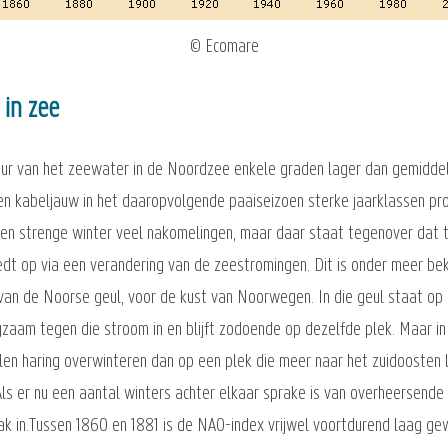
© Ecomare
 in zee
uur van het zeewater in de Noordzee enkele graden lager dan gemidde
 en kabeljauw in het daaropvolgende paaiseizoen sterke jaarklassen pro
een strenge winter veel nakomelingen, maar daar staat tegenover dat t
dt op via een verandering van de zeestromingen. Dit is onder meer be
an de Noorse geul, voor de kust van Noorwegen. In die geul staat op d
zaam tegen die stroom in en blijft zodoende op dezelfde plek. Maar in
len haring overwinteren dan op een plek die meer naar het zuidoosten l
Als er nu een aantal winters achter elkaar sprake is van overheersende
ak in.Tussen 1860 en 1881 is de NAO-index vrijwel voortdurend laag g