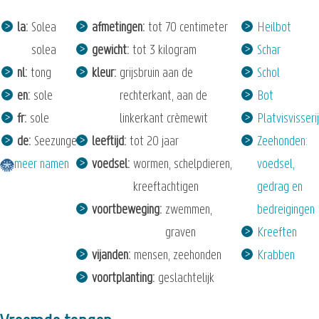
la
Solea
afmetingen
tot 70 centimeter
Heilbot
solea
gewicht
tot 3 kilogram
Schar
nl
tong
kleur
grijsbruin aan de
Schol
en
sole
rechterkant, aan de
Bot
fr
sole
linkerkant crèmewit
Platvisvisserij
de
Seezunge
leeftijd
tot 20 jaar
Zeehonden:
meer namen
voedsel
wormen, schelpdieren,
voedsel,
kreeftachtigen
gedrag en
voortbeweging
zwemmen,
bedreigingen
graven
Kreeften
vijanden
mensen, zeehonden
Krabben
voortplanting
geslachtelijk