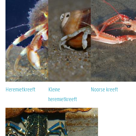
Heremietkreeft
Kleine
Noorse kreeft
heremietkreeft