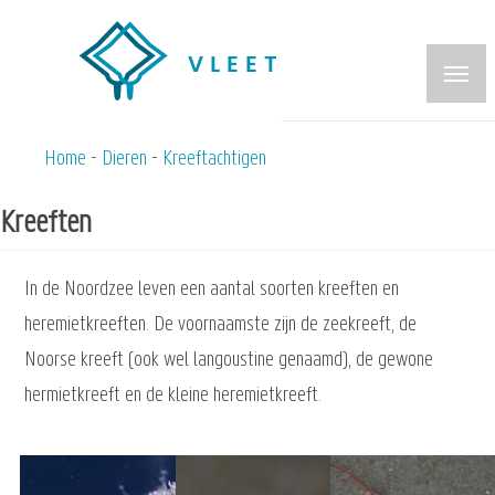
Overslaan
en
naar
de
inhoud
Home
Dieren
Kreeftachtigen
Kruimelpad
gaan
Kreeften
In de Noordzee leven een aantal soorten kreeften en
heremietkreeften. De voornaamste zijn de zeekreeft, de
Noorse kreeft (ook wel langoustine genaamd), de gewone
hermietkreeft en de kleine heremietkreeft.