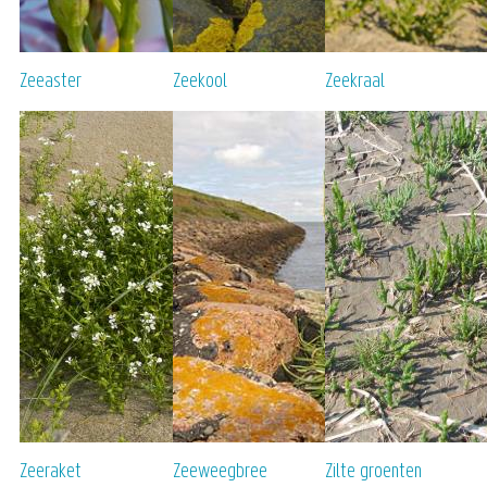
Zeeaster
Zeekool
Zeekraal
Zeeraket
Zeeweegbree
Zilte groenten