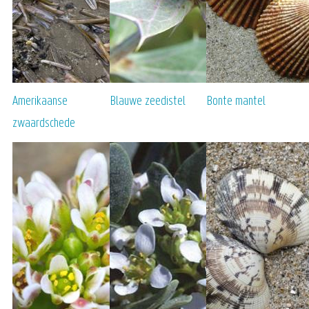
Amerikaanse
Blauwe zeedistel
Bonte mantel
zwaardschede