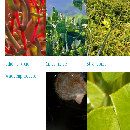
Schorrenkruid
Spiesmelde
Strandbiet
Waddenproducten