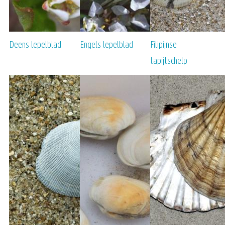
Deens lepelblad
Engels lepelblad
Filipijnse
tapijtschelp