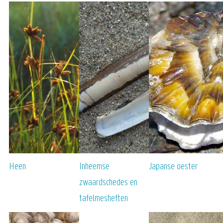
Heen
Inheemse
Japanse oester
zwaardschedes en
tafelmesheften