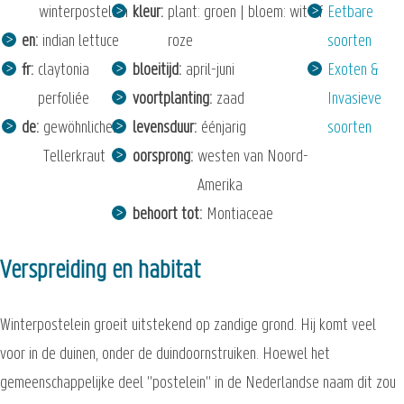
winterpostelein
kleur
plant: groen | bloem: wit of
Eetbare
en
indian lettuce
roze
soorten
fr
claytonia
bloeitijd
april-juni
Exoten &
perfoliée
voortplanting
zaad
Invasieve
de
gewöhnliches
levensduur
éénjarig
soorten
Tellerkraut
oorsprong
westen van Noord-
Amerika
behoort tot
Montiaceae
Verspreiding en habitat
Winterpostelein groeit uitstekend op zandige grond. Hij komt veel
voor in de duinen, onder de duindoornstruiken. Hoewel het
gemeenschappelijke deel "postelein" in de Nederlandse naam dit zou