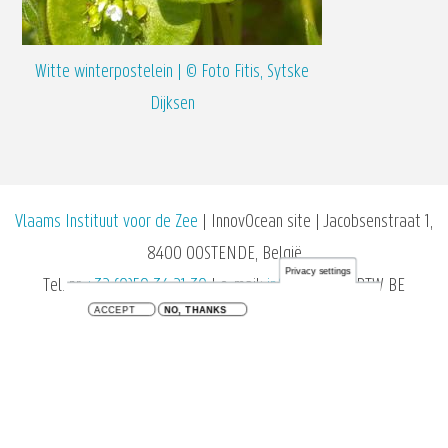
Witte winterpostelein | © Foto Fitis, Sytske
Dijksen
Vlaams Instituut voor de Zee
| InnovOcean site | Jacobsenstraat 1,
8400 OOSTENDE, België
Privacy settings
Tel. nr
+32 (0)59 34 21 30
| e-mail:
info@vliz.be
| BTW BE
ACCEPT
NO, THANKS
0466.279.196 |
privacy en cookiebeleid
Twitter
Facebook
YouTube