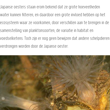
Japanse oesters staan erom bekend dat ze grote hoeveelheden
water kunnen filteren, en daardoor een grote invloed hebben op het
ecosysteem waar ze voorkomen, door verschillen aan te brengen in de
samenstelling van planktonsoorten, de variatie in habitat en
voedselketens. Toch zijn er nog geen bewijzen dat andere schelpdieren
verdrongen worden door de Japanse oester.