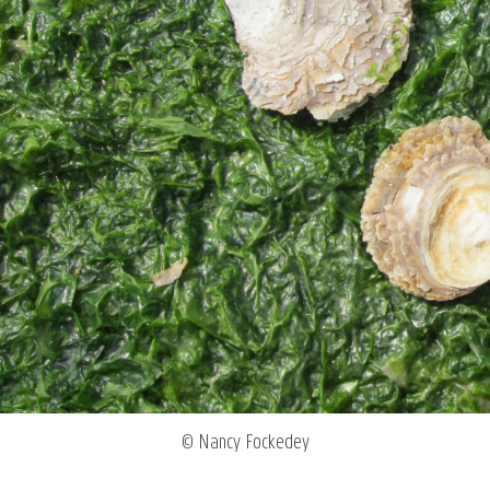
© Nancy Fockedey