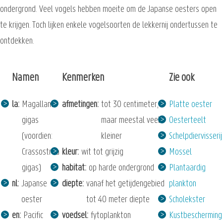
ondergrond. Veel vogels hebben moeite om de Japanse oesters open
te krijgen. Toch lijken enkele vogelsoorten de lekkernij ondertussen te
ontdekken.
Namen
Kenmerken
Zie ook
la
Magallana
afmetingen
tot 30 centimeter,
Platte oester
gigas
maar meestal veel
Oesterteelt
(voordien:
kleiner
Schelpdiervisserij
Crassostrea
kleur
wit tot grijzig
Mossel
gigas)
habitat
op harde ondergrond
Plantaardig
nl
Japanse
diepte
vanaf het getijdengebied
plankton
oester
tot 40 meter diepte
Scholekster
en
Pacific
voedsel
fytoplankton
Kustbescherming