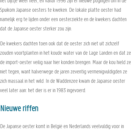
het bijltje weer neer, en vanaf 1996 zijn er nieuwe pogingen om in de
Spuikom Japanse oesters te kweken. De lokale platte oester had
namelijk erg te lijden onder een oesterziekte en de kwekers dachten
dat de Japanse oester sterker zou zijn.
De kwekers dachten toen ook dat de oester zich niet uit zichzelf
zouden voortplanten in het koude water van de Lage Landen en dat ze
de import-oester veilig naar hier konden brengen. Maar de kou hield ze
niet tegen, want halverwege de jaren zeventig vermenigvuldigden ze
zich massaal in het wild. In de Waddenzee kwam de Japanse oester
veel later aan: het dier is er in 1983 ingevoerd.
Nieuwe riffen
De Japanse oester komt in België en Nederlands veelvuldig voor in