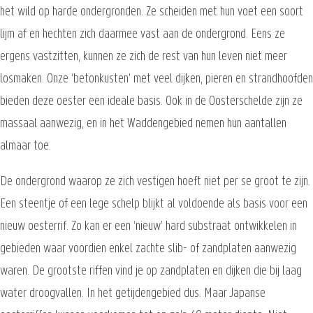
het wild op harde ondergronden. Ze scheiden met hun voet een soort
lijm af en hechten zich daarmee vast aan de ondergrond. Eens ze
ergens vastzitten, kunnen ze zich de rest van hun leven niet meer
losmaken. Onze ‘betonkusten’ met veel dijken, pieren en strandhoofden
bieden deze oester een ideale basis. Ook in de Oosterschelde zijn ze
massaal aanwezig, en in het Waddengebied nemen hun aantallen
almaar toe.
De ondergrond waarop ze zich vestigen hoeft niet per se groot te zijn.
Een steentje of een lege schelp blijkt al voldoende als basis voor een
nieuw oesterrif. Zo kan er een ‘nieuw’ hard substraat ontwikkelen in
gebieden waar voordien enkel zachte slib- of zandplaten aanwezig
waren. De grootste riffen vind je op zandplaten en dijken die bij laag
water droogvallen. In het getijdengebied dus. Maar Japanse