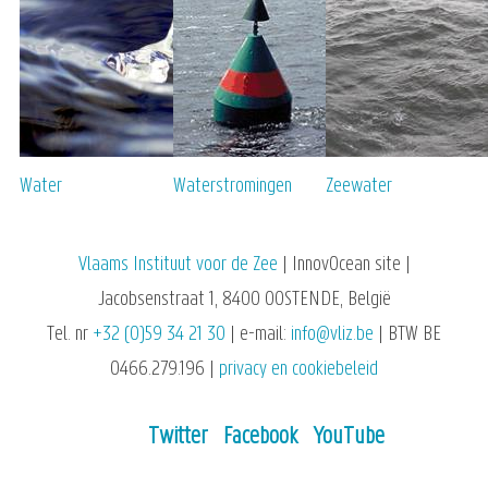
Water
Waterstromingen
Zeewater
Vlaams Instituut voor de Zee
| InnovOcean site |
Jacobsenstraat 1, 8400 OOSTENDE, België
Tel. nr
+32 (0)59 34 21 30
| e-mail:
info@vliz.be
| BTW BE
0466.279.196 |
privacy en cookiebeleid
Twitter
Facebook
YouTube