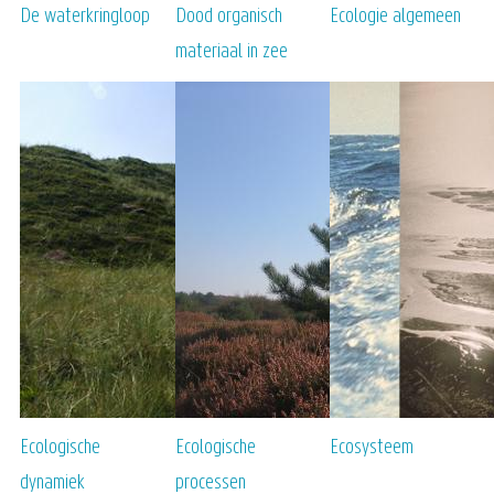
De waterkringloop
Dood organisch
Ecologie algemeen
materiaal in zee
Ecologische
Ecologische
Ecosysteem
dynamiek
processen