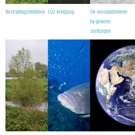
Bestrijdingsmiddelen
CO2-kringloop
De virusepidemieën
bij gewone
zeehonden