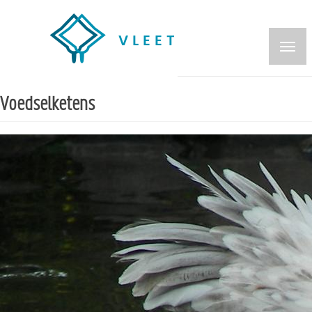
Overslaan
en
naar
de
inhoud
Voedselketens
gaan