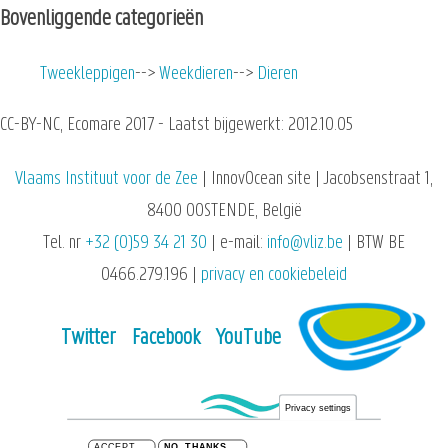
Bovenliggende categorieën
Tweekleppigen
Weekdieren
Dieren
CC-BY-NC, Ecomare 2017 - Laatst bijgewerkt: 2012.10.05
Vlaams Instituut voor de Zee
| InnovOcean site | Jacobsenstraat 1,
8400 OOSTENDE, België
Tel. nr
+32 (0)59 34 21 30
| e-mail:
info@vliz.be
| BTW BE
0466.279.196 |
privacy en cookiebeleid
Twitter
Facebook
YouTube
Privacy settings
ACCEPT
NO, THANKS