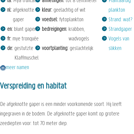
la
Mya truncata
afmetingen
tot 8 centimeter
Plantaardig
nl
afgeknotte
kleur
geelachtig of wit
plankton
gaper
voedsel
fytoplankton
Strand: wat?
en
blunt gaper
bedreigingen
krabben,
Strandgaper
fr
mye tronquée
wadvogels
Vogels van
de
gestutzte
voortplanting
geslachtelijk
slikken
Klaffmuschel
meer namen
Verspreiding en habitat
De afgeknotte gaper is een minder voorkomende soort. Hij leeft
ingegraven in de bodem. De afgeknotte gaper komt op grotere
zeediepten voor: tot 70 meter diep.