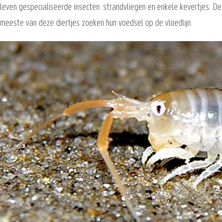
leven gespecialiseerde insecten: strandvliegen en enkele kevertjes. De
meeste van deze diertjes zoeken hun voedsel op de vloedlijn.