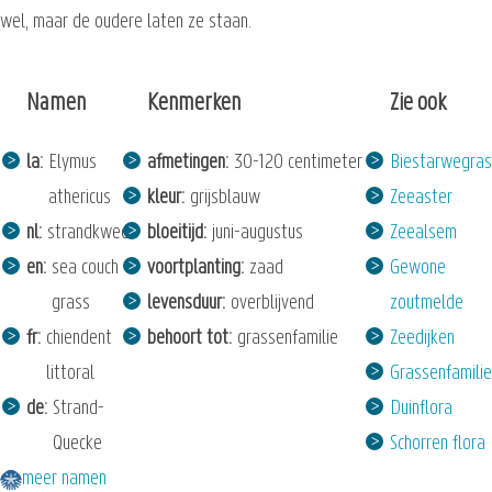
wel, maar de oudere laten ze staan.
Namen
Kenmerken
Zie ook
la
Elymus
afmetingen
30-120 centimeter
Biestarwegras
athericus
kleur
grijsblauw
Zeeaster
nl
strandkweek
bloeitijd
juni-augustus
Zeealsem
en
sea couch
voortplanting
zaad
Gewone
grass
levensduur
overblijvend
zoutmelde
fr
chiendent
behoort tot
grassenfamilie
Zeedijken
littoral
Grassenfamilie
de
Strand-
Duinflora
Quecke
Schorren flora
meer namen