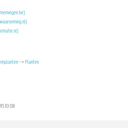
arnemingen.be)
(waarneming.nl)
rmatie.nl)
emplanten
Planten
15.10.08