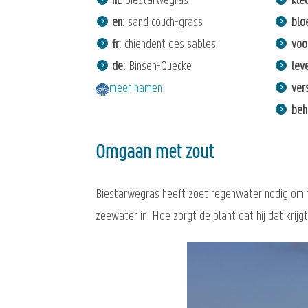
nl
biestarwegras
kle
en
sand couch-grass
bloe
fr
chiendent des sables
voo
de
Binsen-Quecke
lev
meer namen
ver
beh
Omgaan met zout
Biestarwegras heeft zoet regenwater nodig om t
zeewater in. Hoe zorgt de plant dat hij dat krij