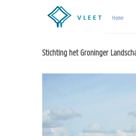
Overslaan
en
Home
naar
de
inhoud
Stichting het Groninger Landsch
gaan