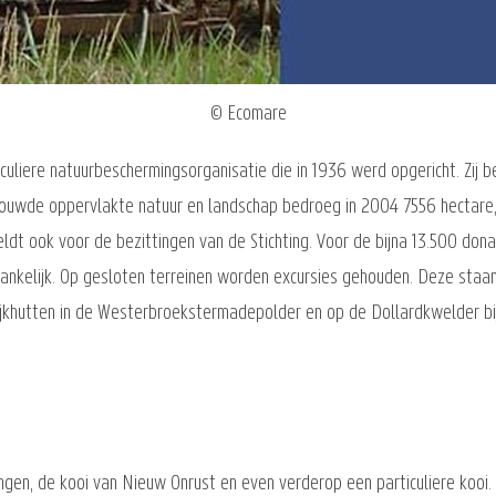
© Ecomare
iculiere natuurbeschermingsorganisatie die in 1936 werd opgericht. Zij 
trouwde oppervlakte natuur en landschap bedroeg in 2004 7556 hectare,
eldt ook voor de bezittingen van de Stichting. Voor de bijna 13.500 do
egankelijk. Op gesloten terreinen worden excursies gehouden. Deze staan
jkhutten in de Westerbroekstermadepolder en op de Dollardkwelder bij N
ingen, de kooi van Nieuw Onrust en even verderop een particuliere kooi