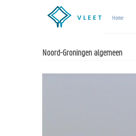
Overslaan
en
Home
naar
de
inhoud
Noord-Groningen algemeen
gaan