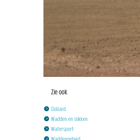
Zie ook
Dollard
Wadden en slikken
Watersport
Waddengebied