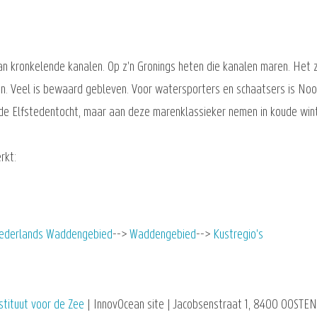
van kronkelende kanalen. Op z'n Gronings heten die kanalen maren. Het
n. Veel is bewaard gebleven. Voor watersporters en schaatsers is Noo
de Elfstedentocht, maar aan deze marenklassieker nemen in koude win
rkt:
ederlands Waddengebied
Waddengebied
Kustregio's
stituut voor de Zee
| InnovOcean site | Jacobsenstraat 1, 8400 OOSTEN