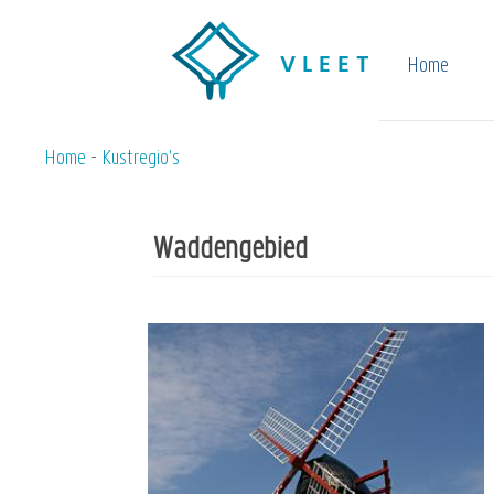
Overslaan
en
Home
naar
de
inhoud
Home
Kustregio's
Kruimelpad
gaan
Waddengebied