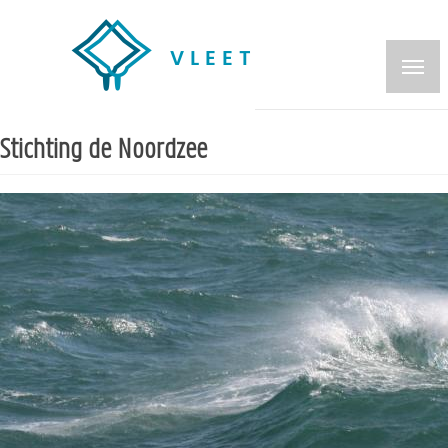
Overslaan
en
naar
de
inhoud
Stichting de Noordzee
gaan