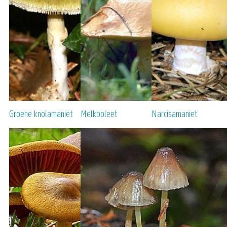
Groene knolamaniet
Melkboleet
Narcisamaniet