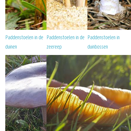
Paddenstoelen in de
Paddenstoelen in de
Paddenstoelen in
duinen
zeereep
duinbossen