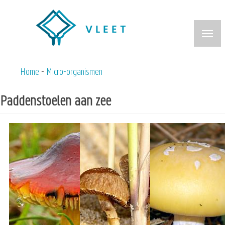
Overslaan
en
naar
de
inhoud
Home
Micro-organismen
Kruimelpad
gaan
Paddenstoelen aan zee