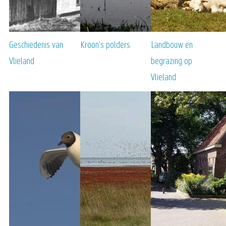
Geschiedenis van
Kroon's polders
Landbouw en
Vlieland
begrazing op
Vlieland