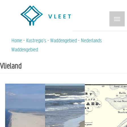
Overslaan
en
naar
de
inhoud
Home
Kustregio's
Waddengebied
Nederlands
Kruimelpad
gaan
Waddengebied
Vlieland