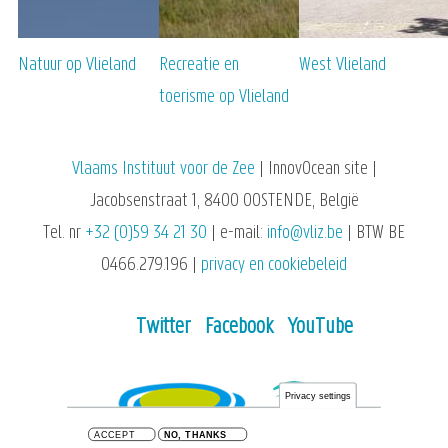
Natuur op Vlieland
Recreatie en
West Vlieland
toerisme op Vlieland
Vlaams Instituut voor de Zee
| InnovOcean site |
Jacobsenstraat 1, 8400 OOSTENDE, België
Tel. nr
+32 (0)59 34 21 30
| e-mail:
info@vliz.be
| BTW BE
0466.279.196 |
privacy en cookiebeleid
Twitter
Facebook
YouTube
Privacy settings
ACCEPT
NO, THANKS