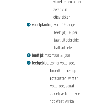
visnetten en ander
zwerfvuil,
olievlekken
voortplanting
vanaf 5-jarige
leeftijd; 1 ei per
jaar; uitgebreide
baltsrituelen
leeftijd
maximaal 35 jaar
leefgebied
zomer:volle zee,
broedkolonies op
rotskusten; winter:
volle zee, vanaf
zuidelijke Noordzee
tot West-Afrika