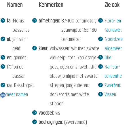
Namen
Kenmerken
Zie ook
la
Morus
afmetingen
87-100 centimeter;
Flora- en
bassanus
spanwijdte 165-180
faunawet
nl
jan-van-
centimeter
Noordzee
gent
kleur
volwassen: wit met zwarte
algemeen
en
gannet
vleugelpunten, kop oranje-
Olie
fr
fou de
geel, ogen en snavel licht
Ramsar-
Bassan
blauw, omlijnd met zwarte
conventie
de
Basstölpel
strepen; jonge dieren:
Zwerfvuil
meer namen
donkergrijs met witte
Vissen
stippen
voedsel
vis
bedreigingen
(zwervende)