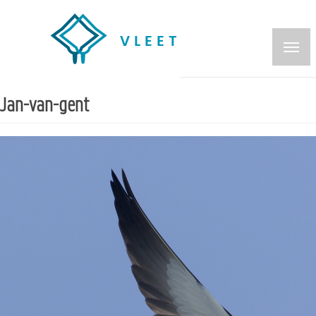
Overslaan
en
naar
de
inhoud
Jan-van-gent
gaan