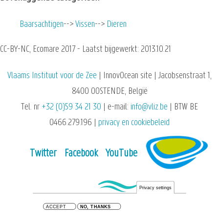
Baarsachtigen
Vissen
Dieren
CC-BY-NC, Ecomare 2017 - Laatst bijgewerkt: 2013.10.21
Vlaams Instituut voor de Zee
| InnovOcean site | Jacobsenstraat 1,
8400 OOSTENDE, België
Tel. nr
+32 (0)59 34 21 30
| e-mail:
info@vliz.be
| BTW BE
0466.279.196 |
privacy en cookiebeleid
Twitter
Facebook
YouTube
Privacy settings
ACCEPT
NO, THANKS