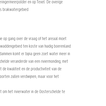
eringermeerpolder en op Texel. De overige
ks brakwatergebied.
ie op gang over de vraag of het areaal moet
t waddengebied ten koste van huidig boerenland.
 dammen komt er bijna geen zoet water meer in
schelde veranderde van een riviermonding, met
 de kwaliteit en de productiviteit van de
oorten zullen verdwijnen, maar voor het
kt om het rivierwater in de Oosterschelde te