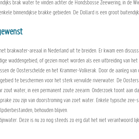
endijks brak water te vinden achter de Hondsbosse Zeewering, in de Wi
nkele binnendijkse brakke gebieden. De Dollard is een groot buitendij
 gewenst
et brakwater-areaal in Nederland uit te breiden. Er kwam een discuss
idige waddengebied, of gezien moet worden als een uitbreiding van he
tussen de Oosterschelde en het Krammer-Volkerak. Door de aanleg van
t gebied te beschermen voor het sterk vervuilde rivierwater. De Ooster
ar zout water, in een permanent zoute zeearm. Onderzoek toont aan dat
prake zou zijn van doorstroming van zoet water. Enkele typische zee-s
elpdierbestanden, behouden blijven.
ijnwater. Deze is nu zo nog steeds zo erg dat het niet verantwoord lij