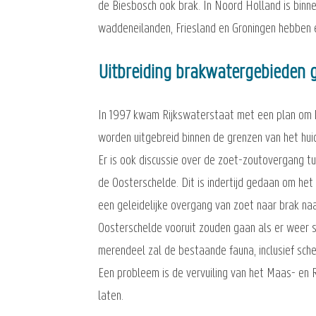
de Biesbosch ook brak. In Noord Holland is binn
waddeneilanden, Friesland en Groningen hebben e
Uitbreiding brakwatergebieden
In 1997 kwam Rijkswaterstaat met een plan om h
worden uitgebreid binnen de grenzen van het hu
Er is ook discussie over de zoet-zoutovergang 
de Oosterschelde. Dit is indertijd gedaan om he
een geleidelijke overgang van zoet naar brak na
Oosterschelde vooruit zouden gaan als er weer s
merendeel zal de bestaande fauna, inclusief sch
Een probleem is de vervuiling van het Maas- en R
laten.