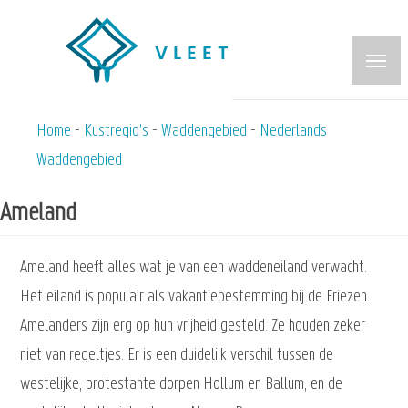
Overslaan
en
naar
de
inhoud
Home
Kustregio's
Waddengebied
Nederlands
Kruimelpad
gaan
Waddengebied
Ameland
Ameland heeft alles wat je van een waddeneiland verwacht.
Het eiland is populair als vakantiebestemming bij de Friezen.
Amelanders zijn erg op hun vrijheid gesteld. Ze houden zeker
niet van regeltjes. Er is een duidelijk verschil tussen de
westelijke, protestante dorpen Hollum en Ballum, en de