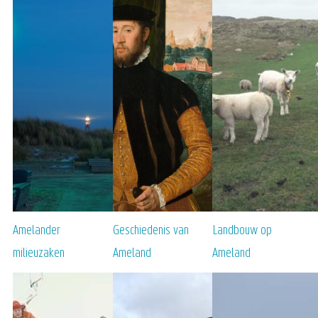
Amelander
Geschiedenis van
Landbouw op
milieuzaken
Ameland
Ameland