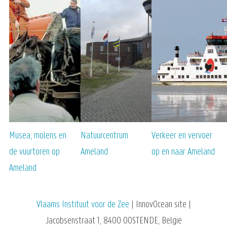
Musea, molens en
Natuurcentrum
Verkeer en vervoer
de vuurtoren op
Ameland
op en naar Ameland
Ameland
Vlaams Instituut voor de Zee
| InnovOcean site |
Jacobsenstraat 1, 8400 OOSTENDE, België