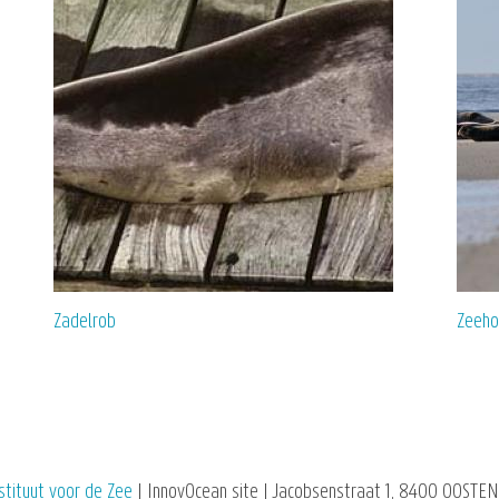
Zadelrob
Zeeho
stituut voor de Zee
| InnovOcean site | Jacobsenstraat 1, 8400 OOSTEN