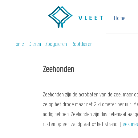
Overslaan
en
Home
naar
de
inhoud
Home
Dieren
Zoogdieren
Roofdieren
Kruimelpad
gaan
Zeehonden
Zeehonden zijn de acrobaten van de zee, maar o
ze op het droge maar net 2 kilometer per uur. M
nodig hebben. Zeehonden zijn dus helemaal aange
rusten op een zandplaat of het strand. [
lees me