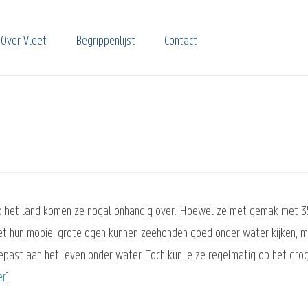
Over Vleet
Begrippenlijst
Contact
p het land komen ze nogal onhandig over. Hoewel ze met gemak met 35 
et hun mooie, grote ogen kunnen zeehonden goed onder water kijken, ma
past aan het leven onder water. Toch kun je ze regelmatig op het dro
er
]