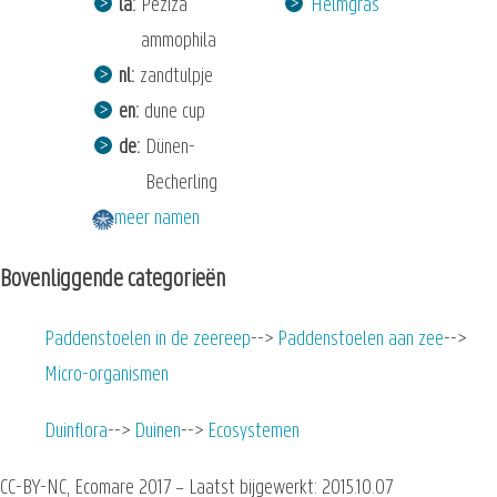
la
Peziza
Helmgras
ammophila
nl
zandtulpje
en
dune cup
de
Dünen-
Becherling
meer namen
Bovenliggende categorieën
Paddenstoelen in de zeereep
Paddenstoelen aan zee
Micro-organismen
Duinflora
Duinen
Ecosystemen
CC-BY-NC, Ecomare 2017 – Laatst bijgewerkt: 2015.10.07