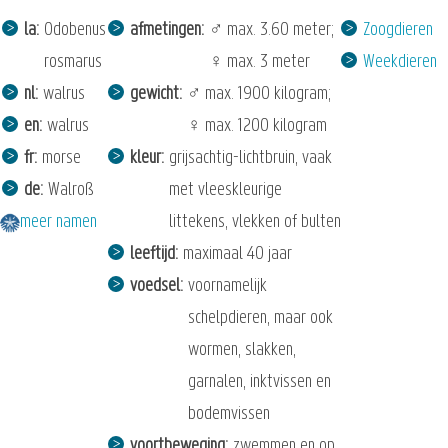
la
Odobenus
afmetingen
♂ max. 3.60 meter;
Zoogdieren
rosmarus
♀ max. 3 meter
Weekdieren
nl
walrus
gewicht
♂ max. 1900 kilogram;
en
walrus
♀ max. 1200 kilogram
fr
morse
kleur
grijsachtig-lichtbruin, vaak
de
Walroß
met vleeskleurige
meer namen
littekens, vlekken of bulten
leeftijd
maximaal 40 jaar
voedsel
voornamelijk
schelpdieren, maar ook
wormen, slakken,
garnalen, inktvissen en
bodemvissen
voortbeweging
zwemmen en op