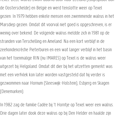
de Oosterschelde) en België en werd tenslotte weer op Texel
gezien. In 1979 hebben enkele mensen een zwemmende walrus in het
Marsdiep gezien. Omdat dit voorval niet goed is opgeschreven, is er
weinig over bekend. De volgende walrus meldde zich in 1981 op de
stranden van Terschelling en Ameland. Na een kort verblijf in de
zeehondencrèche Pieterburen en een wat langer verblijf in het basin
van het toenmalige RIN (nu IMARES) op Texel is de walrus weer
uitgezet bij Helgoland. Omdat dit dier bij het uitzetten gemerkt was
met een verfvlek kon later worden vastgesteld dat hij verder is
gezwommen naar Hornum (Sleeswijk-Holstein), Esbjerg en Skagen
(Denemarken).
In 1982 zag de familie Cadée bij 't Horntje op Texel weer een walrus.
Drie dagen later dook deze walrus op bij Den Helder en haalde zijn