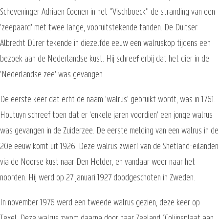
Scheveninger Adriaen Coenen in het "Vischboeck" de stranding van een
'zeepaard' met twee lange, vooruitstekende tanden. De Duitser
Albrecht Dürer tekende in diezelfde eeuw een walruskop tijdens een
bezoek aan de Nederlandse kust. Hij schreef erbij dat het dier in de
'Nederlandse zee' was gevangen.
De eerste keer dat echt de naam 'walrus' gebruikt wordt, was in 1761.
Houtuyn schreef toen dat er 'enkele jaren voordien' een jonge walrus
was gevangen in de Zuiderzee. De eerste melding van een walrus in de
20e eeuw komt uit 1926. Deze walrus zwierf van de Shetland-eilanden
via de Noorse kust naar Den Helder, en vandaar weer naar het
noorden. Hij werd op 27 januari 1927 doodgeschoten in Zweden.
In november 1976 werd een tweede walrus gezien, deze keer op
Texel. Deze walrus zwom daarna door naar Zeeland (Colijnsplaat aan