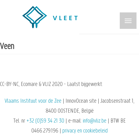
Overslaan
en
naar
de
inhoud
Veen
gaan
CC-BY-NC, Ecomare & VLIZ 2020 - Laatst bijgewerkt:
Vlaams Instituut voor de Zee
| InnovOcean site | Jacobsenstraat 1,
8400 OOSTENDE, België
Tel. nr
+32 (0)59 34 21 30
| e-mail:
info@vliz.be
| BTW BE
0466.279.196 |
privacy en cookiebeleid