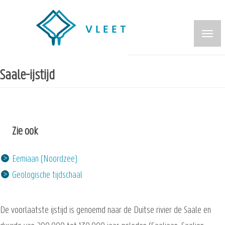
Overslaan
en
naar
de
inhoud
Saale-ijstijd
gaan
Zie ook
Eemiaan (Noordzee)
Geologische tijdschaal
De voorlaatste ijstijd is genoemd naar de Duitse rivier de Saale en