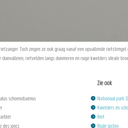
de rietzanger. Toch zingen ze ook graag vanaf een opvallende rietstengel 
e duinvalleien, rietvelden langs duinmeren en ruige kwelders ideale bro
Zie ook
alus schoenobaenus
Nationaal park D
er
Kwelders en sch
arbler
Riet
e des joncs
Rode lijsten