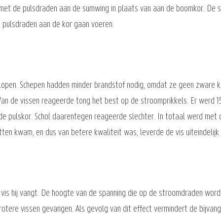
al met de pulsdraden aan de sumwing in plaats van aan de boomkor. De
e pulsdraden aan de kor gaan voeren.
verlopen. Schepen hadden minder brandstof nodig, omdat ze geen zware
an de vissen reageerde tong het best op de stroomprikkels. Er werd 
de pulskor. Schol daarentegen reageerde slechter. In totaal werd met
en kwam, en dus van betere kwaliteit was, leverde de vis uiteindelijk o
vis hij vangt. De hoogte van de spanning die op de stroomdraden wordt
grotere vissen gevangen. Als gevolg van dit effect vermindert de bijva