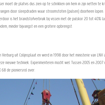
er moet de platvis dus zien op te schrikken om hem in zijn netten te kri
ervangen door sleepdraden waar stroomstoten (pulsen) doorheen lopen. 
rdoor is het brandstofverbruik bij vissen met de pulskor 20 tot 40% l
bodem, minder bijvangst en een grotere opbrengst.
n Verburg uit Colijnsplaat en werd in 1998 door het ministerie van LN
deze nieuwe techniek. Experimenteren mocht wel. Tussen 2005 en 2007
 68 de pioniersrol over.