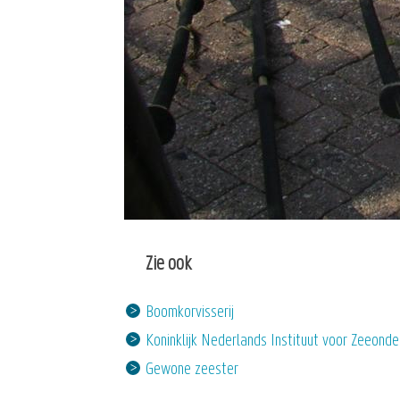
Zie ook
Boomkorvisserij
Koninklijk Nederlands Instituut voor Zeeond
Gewone zeester