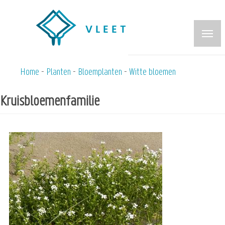
Overslaan
en
naar
de
inhoud
Home
Planten
Bloemplanten
Witte bloemen
Kruimelpad
gaan
Kruisbloemenfamilie