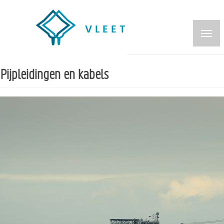
Overslaan
en
naar
de
inhoud
Pijpleidingen en kabels
gaan