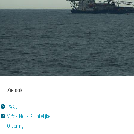
Zie ook
PAK's
Vijfde Nota Ruimtelijke
Ordening