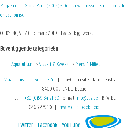
Magazine De Grote Rede (2005) - De blauwe mossel: een biologisch
en economisch …
CC-BY-NC, VLIZ & Ecomare 2019 - Laatst bijgewerkt:
Bovenliggende categorieën
Aquacultuur
Visserij & Kweek
Mens & Milieu
Vlaams Instituut voor de Zee
| InnovOcean site | Jacobsenstraat 1,
8400 OOSTENDE, België
Tel. nr
+32 (0)59 34 21 30
| e-mail:
info@vliz.be
| BTW BE
0466.279.196 |
privacy en cookiebeleid
Twitter
Facebook
YouTube