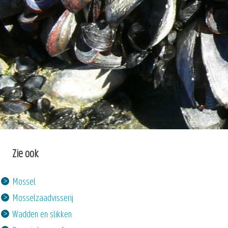
Zie ook
Mossel
Mosselzaadvisserij
Wadden en slikken