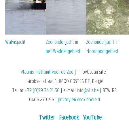
Walvisjacht
Zeehondenjacht in
Zeehondenjacht in
het Waddengebied
Noordpoolgebied
Vlaams Instituut voor de Zee
| InnovOcean site |
Jacobsenstraat 1, 8400 OOSTENDE, België
Tel. nr
+32 (0)59 34 21 30
| e-mail:
info@vliz.be
| BTW BE
0466.279.196 |
privacy en cookiebeleid
Twitter
Facebook
YouTube