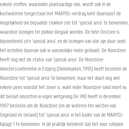
enkele stoffen, waaronder plantaardige olie, wordt ook in de
kustwateren toegestaan.Het MARPOL-verdrag kent daarnaast de
mogelijkheid om bepaalde stukken zee tot 'special area' te benoemen,
waardoor lozingen ter plekke illegaal worden. De hele Oostzee is
bijvoorbeeld zo'n 'special area', en de lozingen van olie zijn daar sinds
het instellen daarvan ook in aanzienlijke mate gedaald. De Noordzee
heeft nog niet de status van 'special area'. De Noordzee-
ministersconferentie in Esbjerg (Denemarken, 1995) heeft besloten de
Noordzee tot 'special area' te benoemen, maar het duurt nog wel
enkele jaren voordat het zover is, want ieder Noordzee-land moet nu
dit besluit omzetten in eigen wetgeving.De IMO heeft in december
1997 besloten om de Noordzee (en de wateren ten westen van
Engeland en Ierland) tot 'special area' in het kader van de MARPOL-
bijlage 1 te benoemen. In de praktijk betekent dat het voor schepen