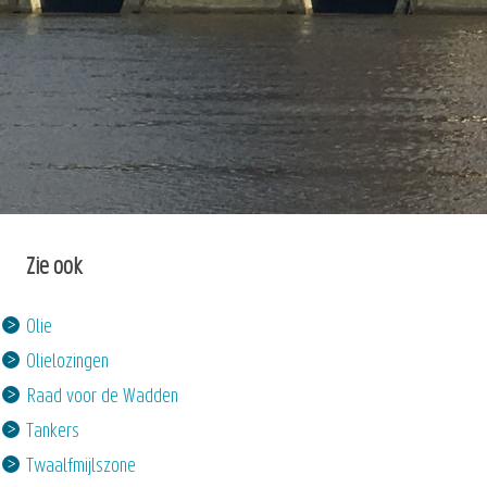
Zie ook
Olie
Olielozingen
Raad voor de Wadden
Tankers
Twaalfmijlszone