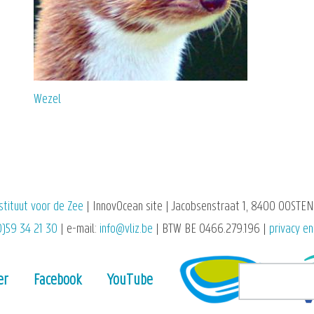
Wezel
stituut voor de Zee
| InnovOcean site | Jacobsenstraat 1, 8400 OOSTEN
0)59 34 21 30
| e-mail:
info@vliz.be
| BTW BE 0466.279.196 |
privacy en
er
Facebook
YouTube