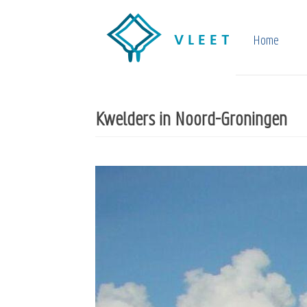
Overslaan
en
Home
naar
de
inhoud
Kwelders in Noord-Groningen
gaan