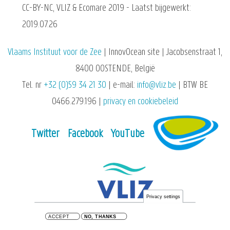
CC-BY-NC, VLIZ & Ecomare 2019 - Laatst bijgewerkt:
2019.07.26
Vlaams Instituut voor de Zee
| InnovOcean site | Jacobsenstraat 1,
8400 OOSTENDE, België
Tel. nr
+32 (0)59 34 21 30
| e-mail:
info@vliz.be
| BTW BE
0466.279.196 |
privacy en cookiebeleid
Twitter
Facebook
YouTube
Privacy settings
ACCEPT
NO, THANKS