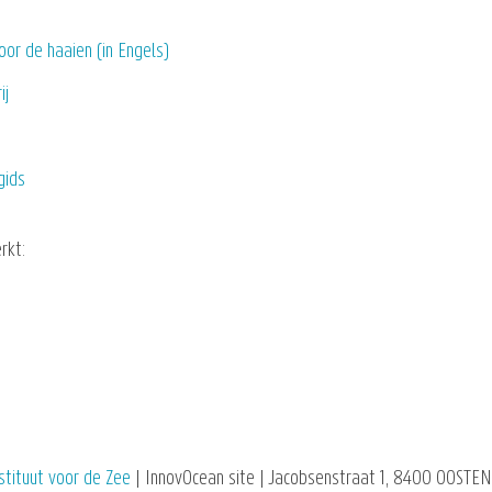
oor de haaien (in Engels)
ij
gids
rkt:
stituut voor de Zee
| InnovOcean site | Jacobsenstraat 1, 8400 OOSTEN