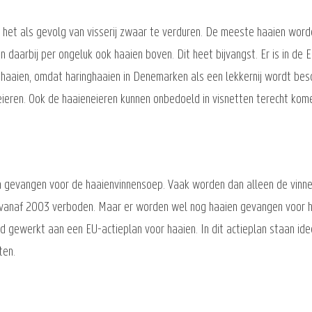
 het als gevolg van visserij zwaar te verduren. De meeste haaien wor
en daarbij per ongeluk ook haaien boven. Dit heet bijvangst. Er is in de
ghaaien, omdat haringhaaien in Denemarken als een lekkernij wordt bes
eieren. Ook de haaieneieren kunnen onbedoeld in visnetten terecht kom
en gevangen voor de haaienvinnensoep. Vaak worden dan alleen de vinn
n' vanaf 2003 verboden. Maar er worden wel nog haaien gevangen voor h
d gewerkt aan een EU-actieplan voor haaien. In dit actieplan staan i
ten.