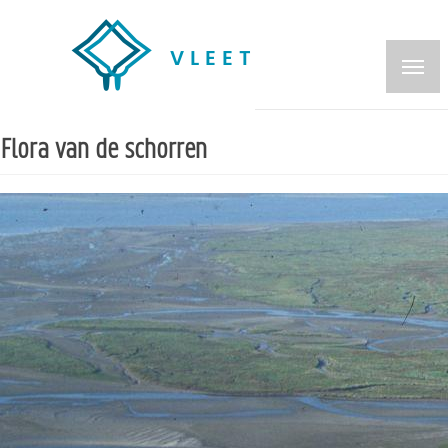
Overslaan
en
naar
de
inhoud
Flora van de schorren
gaan