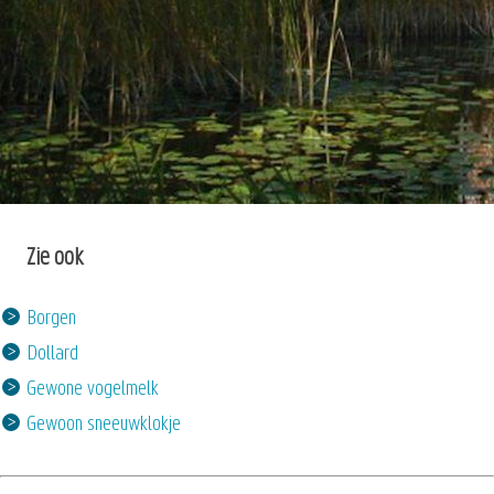
Zie ook
Borgen
Dollard
Gewone vogelmelk
Gewoon sneeuwklokje