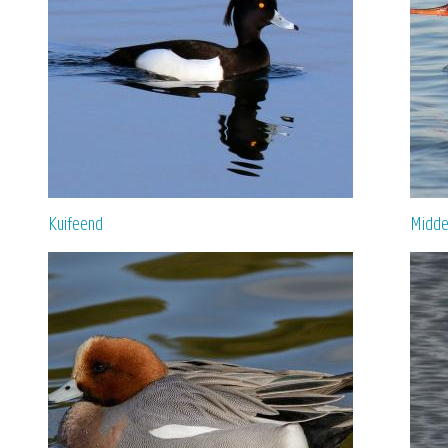
Kuifeend
Midde