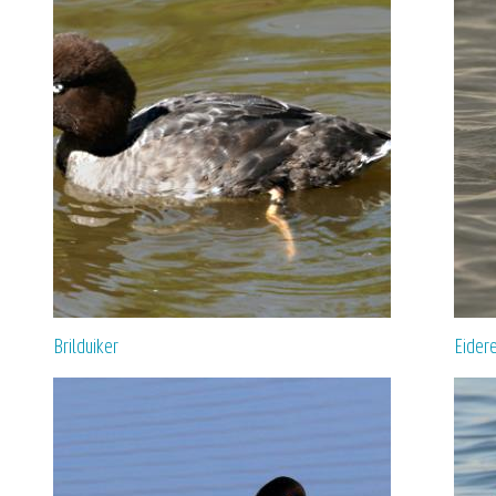
Brilduiker
Eider