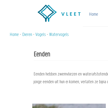
Overslaan
en
Home
naar
de
inhoud
Home
Dieren
Vogels
Watervogels
Kruimelpad
gaan
Eenden
Eenden hebben zwemvliezen en waterafstotende v
jonge eenden uit hun ei komen, verlaten ze bijna 