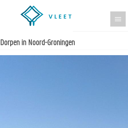
Overslaan
en
naar
de
inhoud
Dorpen in Noord-Groningen
gaan